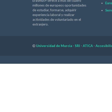
Erasmus+ ofrece a más de cuatro
Euro
millones de europeos oportunidades
de estudiar, formarse, adquirir
Serv
experiencia laboral y realizar
actividades de voluntariado en el
extranjero.
Universidad de Murcia
-
SRI
-
ATICA
-
Accesibili