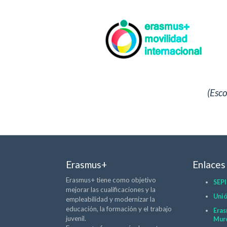
(Esc
Erasmus+
Enlaces
Erasmus+ tiene como objetivo
SEPI
mejorar las cualificaciones y la
Unió
empleabilidad y modernizar la
educación, la formación y el trabajo
Eras
juvenil.
Mur